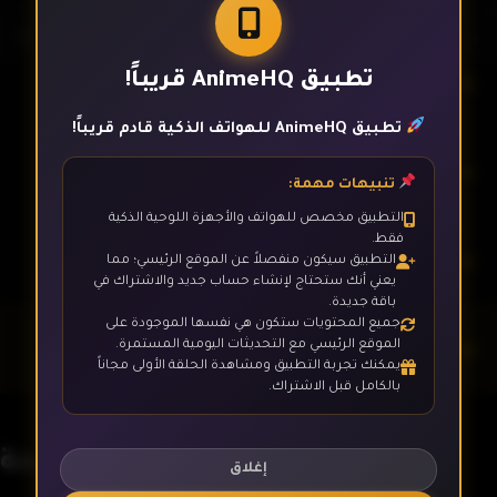
تطبيق AnimeHQ قريباً!
الحلقة 27
تطبيق AnimeHQ للهواتف الذكية قادم قريباً!
الحلقة 28
تنبيهات مهمة:
التطبيق مخصص للهواتف والأجهزة اللوحية الذكية
فقط.
الحلقة 29
التطبيق سيكون منفصلاً عن الموقع الرئيسي؛ مما
يعني أنك ستحتاج لإنشاء حساب جديد والاشتراك في
باقة جديدة.
جميع المحتويات ستكون هي نفسها الموجودة على
الحلقة 30
الموقع الرئيسي مع التحديثات اليومية المستمرة.
يمكنك تجربة التطبيق ومشاهدة الحلقة الأولى مجاناً
بالكامل قبل الاشتراك.
الحلقة 31
بومبو السيارة المرحة
إغلاق