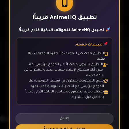
تطبيق AnimeHQ قريباً!
الحلقة 1
تطبيق AnimeHQ للهواتف الذكية قادم قريباً!
تنبيهات مهمة:
الحلقة 2
التطبيق مخصص للهواتف والأجهزة اللوحية الذكية
فقط.
التطبيق سيكون منفصلاً عن الموقع الرئيسي؛ مما
يعني أنك ستحتاج لإنشاء حساب جديد والاشتراك في
الحلقة 3
باقة جديدة.
جميع المحتويات ستكون هي نفسها الموجودة على
الموقع الرئيسي مع التحديثات اليومية المستمرة.
يمكنك تجربة التطبيق ومشاهدة الحلقة الأولى مجاناً
الحلقة 4
بالكامل قبل الاشتراك.
0-saiji Start Dash Monogatari
الحلقة 5
إغلاق