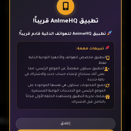
تطبيق AnimeHQ قريباً!
الحلقة 7
تطبيق AnimeHQ للهواتف الذكية قادم قريباً!
الحلقة 8
تنبيهات مهمة:
التطبيق مخصص للهواتف والأجهزة اللوحية الذكية
فقط.
الحلقة 9
التطبيق سيكون منفصلاً عن الموقع الرئيسي؛ مما
يعني أنك ستحتاج لإنشاء حساب جديد والاشتراك في
باقة جديدة.
جميع المحتويات ستكون هي نفسها الموجودة على
الحلقة 10
الموقع الرئيسي مع التحديثات اليومية المستمرة.
يمكنك تجربة التطبيق ومشاهدة الحلقة الأولى مجاناً
بالكامل قبل الاشتراك.
الحلقة 11
Bartender: Kami no Glass
إغلاق