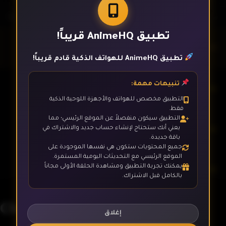
تطبيق AnimeHQ قريباً!
الحلقة 1
تطبيق AnimeHQ للهواتف الذكية قادم قريباً!
تنبيهات مهمة:
الحلقة 2
التطبيق مخصص للهواتف والأجهزة اللوحية الذكية
فقط.
التطبيق سيكون منفصلاً عن الموقع الرئيسي؛ مما
الحلقة 3
يعني أنك ستحتاج لإنشاء حساب جديد والاشتراك في
باقة جديدة.
جميع المحتويات ستكون هي نفسها الموجودة على
الموقع الرئيسي مع التحديثات اليومية المستمرة.
يمكنك تجربة التطبيق ومشاهدة الحلقة الأولى مجاناً
الحلقة 4
بالكامل قبل الاشتراك.
Chainsaw Man - 4K
الحلقة 5
إغلاق