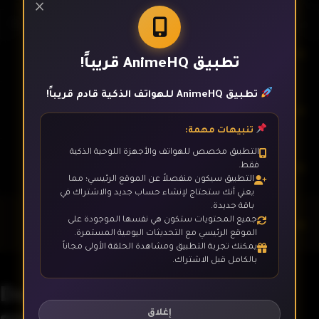
×
الحلقة 5
تطبيق AnimeHQ قريباً!
تطبيق AnimeHQ للهواتف الذكية قادم قريباً!
الحلقة 6
تنبيهات مهمة:
التطبيق مخصص للهواتف والأجهزة اللوحية الذكية
الحلقة 7
فقط.
التطبيق سيكون منفصلاً عن الموقع الرئيسي؛ مما
يعني أنك ستحتاج لإنشاء حساب جديد والاشتراك في
باقة جديدة.
جميع المحتويات ستكون هي نفسها الموجودة على
الحلقة 8
الموقع الرئيسي مع التحديثات اليومية المستمرة.
يمكنك تجربة التطبيق ومشاهدة الحلقة الأولى مجاناً
بالكامل قبل الاشتراك.
الحلقة 9
Danjo no Yuujou wa Seiritsu
suru? (Iya, Shinai!!)
إغلاق