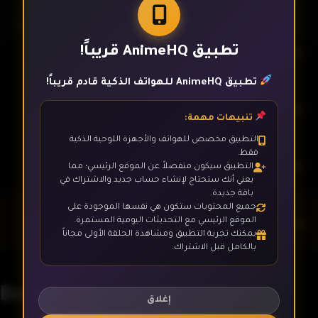
تطبيق AnimeHQ قريباً!
الحلقة 20
تطبيق AnimeHQ للهواتف الذكية قادم قريباً!
الحلقة 21
تنبيهات مهمة:
التطبيق مخصص للهواتف والأجهزة اللوحية الذكية
فقط.
الحلقة 22
التطبيق سيكون منفصلاً عن الموقع الرئيسي؛ مما
يعني أنك ستحتاج لإنشاء حساب جديد والاشتراك في
باقة جديدة.
جميع المحتويات ستكون هي نفسها الموجودة على
الحلقة 23
الموقع الرئيسي مع التحديثات اليومية المستمرة.
يمكنك تجربة التطبيق ومشاهدة الحلقة الأولى مجاناً
بالكامل قبل الاشتراك.
الحلقة 24- الأخيرة
Enen no Shouboutai - 4K
إغلاق