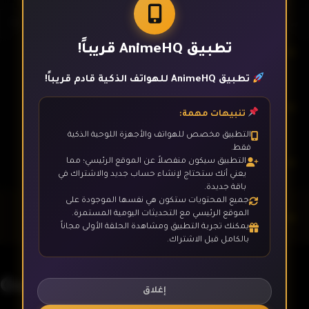
تطبيق AnimeHQ قريباً!
الحلقة 8
تطبيق AnimeHQ للهواتف الذكية قادم قريباً!
الحلقة 9
تنبيهات مهمة:
التطبيق مخصص للهواتف والأجهزة اللوحية الذكية
فقط.
الحلقة 10
التطبيق سيكون منفصلاً عن الموقع الرئيسي؛ مما
يعني أنك ستحتاج لإنشاء حساب جديد والاشتراك في
باقة جديدة.
جميع المحتويات ستكون هي نفسها الموجودة على
الحلقة 11
الموقع الرئيسي مع التحديثات اليومية المستمرة.
يمكنك تجربة التطبيق ومشاهدة الحلقة الأولى مجاناً
بالكامل قبل الاشتراك.
الحلقة 12- الأخيرة
Gaikotsu Shotenin Honda-san
إغلاق