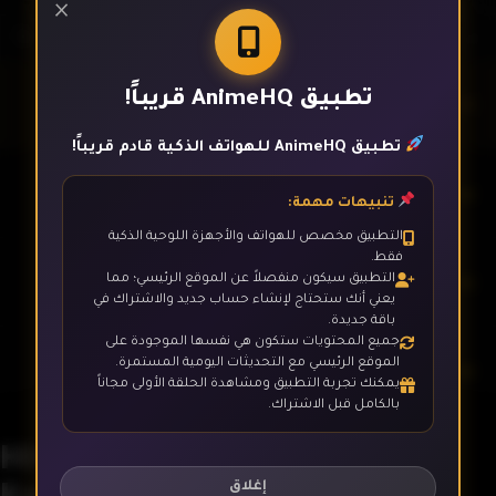
×
تطبيق AnimeHQ قريباً!
الحلقة 1
تطبيق AnimeHQ للهواتف الذكية قادم قريباً!
الحلقة 2
تنبيهات مهمة:
التطبيق مخصص للهواتف والأجهزة اللوحية الذكية
فقط.
الحلقة 3
التطبيق سيكون منفصلاً عن الموقع الرئيسي؛ مما
يعني أنك ستحتاج لإنشاء حساب جديد والاشتراك في
باقة جديدة.
جميع المحتويات ستكون هي نفسها الموجودة على
الموقع الرئيسي مع التحديثات اليومية المستمرة.
الحلقة 4
يمكنك تجربة التطبيق ومشاهدة الحلقة الأولى مجاناً
بالكامل قبل الاشتراك.
Hitoribocchi no Isekai
الحلقة 5
Kouryaku
إغلاق