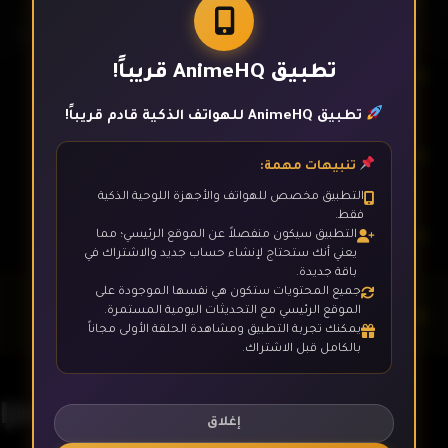
تطبيق AnimeHQ قريباً!
الحلقة 3
تطبيق AnimeHQ للهواتف الذكية قادم قريباً!
الحلقة 4
تنبيهات مهمة:
التطبيق مخصص للهواتف والأجهزة اللوحية الذكية
فقط.
الحلقة 5
التطبيق سيكون منفصلاً عن الموقع الرئيسي؛ مما
يعني أنك ستحتاج لإنشاء حساب جديد والاشتراك في
باقة جديدة.
جميع المحتويات ستكون هي نفسها الموجودة على
الحلقة 6
الموقع الرئيسي مع التحديثات اليومية المستمرة.
يمكنك تجربة التطبيق ومشاهدة الحلقة الأولى مجاناً
بالكامل قبل الاشتراك.
الحلقة 7
Ijiranaide, Nagatoro-san
إغلاق