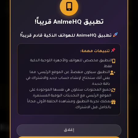
تطبيق AnimeHQ قريباً!
الحلقة 5
تطبيق AnimeHQ للهواتف الذكية قادم قريباً!
الحلقة 6
تنبيهات مهمة:
التطبيق مخصص للهواتف والأجهزة اللوحية الذكية
فقط.
الحلقة 7
التطبيق سيكون منفصلاً عن الموقع الرئيسي؛ مما
يعني أنك ستحتاج لإنشاء حساب جديد والاشتراك في
باقة جديدة.
جميع المحتويات ستكون هي نفسها الموجودة على
الحلقة 8
الموقع الرئيسي مع التحديثات اليومية المستمرة.
يمكنك تجربة التطبيق ومشاهدة الحلقة الأولى مجاناً
بالكامل قبل الاشتراك.
الحلقة 9
Kowloon Generic Romance
إغلاق