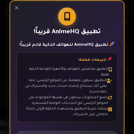
×
الحلقة 2
تطبيق AnimeHQ قريباً!
تطبيق AnimeHQ للهواتف الذكية قادم قريباً!
الحلقة 3
تنبيهات مهمة:
الحلقة 4
التطبيق مخصص للهواتف والأجهزة اللوحية الذكية
فقط.
التطبيق سيكون منفصلاً عن الموقع الرئيسي؛ مما
يعني أنك ستحتاج لإنشاء حساب جديد والاشتراك في
باقة جديدة.
الحلقة 5
جميع المحتويات ستكون هي نفسها الموجودة على
الموقع الرئيسي مع التحديثات اليومية المستمرة.
يمكنك تجربة التطبيق ومشاهدة الحلقة الأولى مجاناً
بالكامل قبل الاشتراك.
الحلقة 6
Kyuukyoku Shinka shita Full
Dive RPG ga Genjitsu yori mo