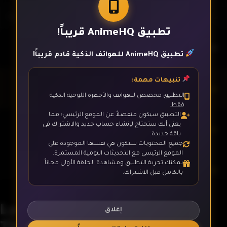
تطبيق AnimeHQ قريباً!
الحلقة 1
تطبيق AnimeHQ للهواتف الذكية قادم قريباً!
تنبيهات مهمة:
الحلقة 2
التطبيق مخصص للهواتف والأجهزة اللوحية الذكية
فقط.
التطبيق سيكون منفصلاً عن الموقع الرئيسي؛ مما
يعني أنك ستحتاج لإنشاء حساب جديد والاشتراك في
الحلقة 3
باقة جديدة.
جميع المحتويات ستكون هي نفسها الموجودة على
الموقع الرئيسي مع التحديثات اليومية المستمرة.
يمكنك تجربة التطبيق ومشاهدة الحلقة الأولى مجاناً
الحلقة 4
بالكامل قبل الاشتراك.
Lycoris Recoil: Friends Are
الحلقة 5
إغلاق
Thieves of Time.