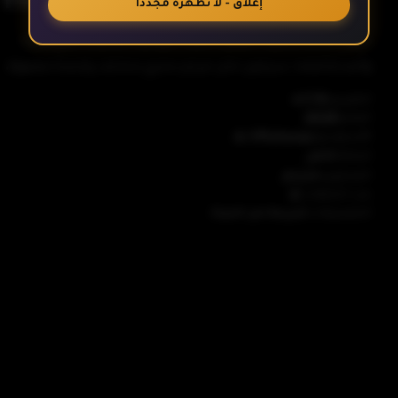
إغلاق - لا تظهره مجدداً
ستة أفلام قصيرة تعرض الحياة اليومية لتشيساتو وتاكينا
الحلقة 6- الأخيرة
وأصدقائهما. سيكون لكل فيلم مخرج مختلف وقصة مصورة.
التقييم
7.75
العام
2025
الأستوديو
A-1 Pictures
كامل
الحالة
مترجم
المحتوى
عدد الحلقات
6
التصنيفات
شريحة من الحياة