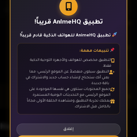
تطبيق AnimeHQ قريباً!
الحلقة 8
تطبيق AnimeHQ للهواتف الذكية قادم قريباً!
الحلقة 9
تنبيهات مهمة:
التطبيق مخصص للهواتف والأجهزة اللوحية الذكية
فقط.
الحلقة 10
التطبيق سيكون منفصلاً عن الموقع الرئيسي؛ مما
يعني أنك ستحتاج لإنشاء حساب جديد والاشتراك في
باقة جديدة.
جميع المحتويات ستكون هي نفسها الموجودة على
الحلقة 11
الموقع الرئيسي مع التحديثات اليومية المستمرة.
يمكنك تجربة التطبيق ومشاهدة الحلقة الأولى مجاناً
بالكامل قبل الاشتراك.
الحلقة 12
Nanatsu no Taizai - 4K
إغلاق