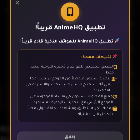
×
الحلقة 2
تطبيق AnimeHQ قريباً!
تطبيق AnimeHQ للهواتف الذكية قادم قريباً!
الحلقة 3
تنبيهات مهمة:
التطبيق مخصص للهواتف والأجهزة اللوحية الذكية
الحلقة 4
فقط.
التطبيق سيكون منفصلاً عن الموقع الرئيسي؛ مما
يعني أنك ستحتاج لإنشاء حساب جديد والاشتراك في
باقة جديدة.
جميع المحتويات ستكون هي نفسها الموجودة على
الحلقة 5
الموقع الرئيسي مع التحديثات اليومية المستمرة.
يمكنك تجربة التطبيق ومشاهدة الحلقة الأولى مجاناً
بالكامل قبل الاشتراك.
الحلقة 6
Nanatsu no Taizai:
Mokushiroku no Yonkishi
إغلاق