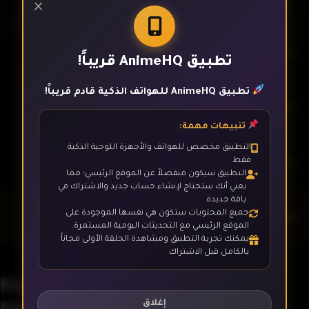
×
الحلقة 17
تطبيق AnimeHQ قريباً!
تطبيق AnimeHQ للهواتف الذكية قادم قريباً!
الحلقة 18
تنبيهات مهمة:
التطبيق مخصص للهواتف والأجهزة اللوحية الذكية
الحلقة 19
فقط.
التطبيق سيكون منفصلاً عن الموقع الرئيسي؛ مما
يعني أنك ستحتاج لإنشاء حساب جديد والاشتراك في
باقة جديدة.
جميع المحتويات ستكون هي نفسها الموجودة على
الحلقة 20
الموقع الرئيسي مع التحديثات اليومية المستمرة.
يمكنك تجربة التطبيق ومشاهدة الحلقة الأولى مجاناً
بالكامل قبل الاشتراك.
الحلقة 21
Nanatsu no Taizai:
Mokushiroku no Yonkishi
إغلاق