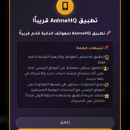
تطبيق AnimeHQ قريباً!
الحلقة 9
تطبيق AnimeHQ للهواتف الذكية قادم قريباً!
الحلقة 10
تنبيهات مهمة:
التطبيق مخصص للهواتف والأجهزة اللوحية الذكية
فقط.
الحلقة 11
التطبيق سيكون منفصلاً عن الموقع الرئيسي؛ مما
يعني أنك ستحتاج لإنشاء حساب جديد والاشتراك في
باقة جديدة.
جميع المحتويات ستكون هي نفسها الموجودة على
الحلقة 12- الأخيرة
الموقع الرئيسي مع التحديثات اليومية المستمرة.
يمكنك تجربة التطبيق ومشاهدة الحلقة الأولى مجاناً
بالكامل قبل الاشتراك.
Rising Impact - 4K
إغلاق