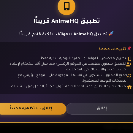
اشترك الآن
تسجيل ال
تطبيق AnimeHQ قريباً!
تطبيق AnimeHQ للهواتف الذكية قادم قريباً!
تنبيهات مهمة:
التطبيق مخصص للهواتف والأجهزة اللوحية الذكية فقط.
التطبيق سيكون منفصلاً عن الموقع الرئيسي؛ مما يعني أنك ستحتاج لإنشاء
حساب جديد والاشتراك في باقة جديدة.
جميع المحتويات ستكون هي نفسها الموجودة على الموقع الرئيسي مع
لفتاة التي تحب المجوهرات والإكسسوارات، تغوص في عالم المعادن
التحديثات اليومية المستمرة.
يمكنك تجربة التطبيق ومشاهدة الحلقة الأولى مجاناً بالكامل قبل الاشتراك.
Studio B
إغلاق
إغلاق - لا تظهره مجدداً
جم
13
يحة من الحياة