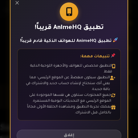
×
الحلقة 2
تطبيق AnimeHQ قريباً!
تطبيق AnimeHQ للهواتف الذكية قادم قريباً!
الحلقة 3
تنبيهات مهمة:
التطبيق مخصص للهواتف والأجهزة اللوحية الذكية
الحلقة 4
فقط.
التطبيق سيكون منفصلاً عن الموقع الرئيسي؛ مما
يعني أنك ستحتاج لإنشاء حساب جديد والاشتراك في
باقة جديدة.
جميع المحتويات ستكون هي نفسها الموجودة على
الحلقة 5
الموقع الرئيسي مع التحديثات اليومية المستمرة.
يمكنك تجربة التطبيق ومشاهدة الحلقة الأولى مجاناً
بالكامل قبل الاشتراك.
الحلقة 6
Saikyou no Ousama, Nidome
no Jinsei wa Nani wo Suru?
إغلاق