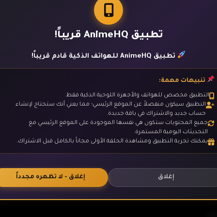
اشترك الآن
تسجيل ال
تطبيق AnimeHQ قريباً!
تطبيق AnimeHQ للهواتف الذكية قادم قريباً!
تنبيهات مهمة:
التطبيق مخصص للهواتف والأجهزة اللوحية الذكية فقط.
ve: Gun Gale Online
التطبيق سيكون منفصلاً عن الموقع الرئيسي؛ مما يعني أنك ستحتاج لإنشاء
حساب جديد والاشتراك في باقة جديدة.
جميع المحتويات ستكون هي نفسها الموجودة على الموقع الرئيسي مع
التحديثات اليومية المستمرة.
يمكنك تجربة التطبيق ومشاهدة الحلقة الأولى مجاناً بالكامل قبل الاشتراك.
مراء البشرة جميلة باسم بوتشي والتي تجبرها على الانضمام الى فرقة “d Jam
إغلاق
إغلاق - لا تظهره مجدداً
A-1 Pictu
جم