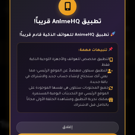
تطبيق AnimeHQ قريباً!
الحلقة 1
تطبيق AnimeHQ للهواتف الذكية قادم قريباً!
تنبيهات مهمة:
الحلقة 2
التطبيق مخصص للهواتف والأجهزة اللوحية الذكية
فقط.
التطبيق سيكون منفصلاً عن الموقع الرئيسي؛ مما
الحلقة 3
يعني أنك ستحتاج لإنشاء حساب جديد والاشتراك في
باقة جديدة.
جميع المحتويات ستكون هي نفسها الموجودة على
الموقع الرئيسي مع التحديثات اليومية المستمرة.
يمكنك تجربة التطبيق ومشاهدة الحلقة الأولى مجاناً
الحلقة 4
بالكامل قبل الاشتراك.
Tensei shitara Ken deshita
الحلقة 5
إغلاق