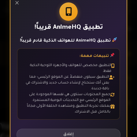
×
تطبيق AnimeHQ قريباً!
الحلقة 1
تطبيق AnimeHQ للهواتف الذكية قادم قريباً!
الحلقة 2
تنبيهات مهمة:
التطبيق مخصص للهواتف والأجهزة اللوحية الذكية
فقط.
الحلقة 3
التطبيق سيكون منفصلاً عن الموقع الرئيسي؛ مما
يعني أنك ستحتاج لإنشاء حساب جديد والاشتراك في
باقة جديدة.
جميع المحتويات ستكون هي نفسها الموجودة على
الموقع الرئيسي مع التحديثات اليومية المستمرة.
الحلقة 4
يمكنك تجربة التطبيق ومشاهدة الحلقة الأولى مجاناً
بالكامل قبل الاشتراك.
Yahari Ore no Seishun Love
الحلقة 5
Comedy wa Machigatteiru.
إغلاق