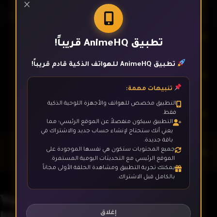
×
الحلقة 12
تطبيق AnimeHQ قريباً!
تطبيق AnimeHQ للهواتف الذكية قادم قريباً!
الحلقة 13
تنبيهات مهمة:
التطبيق مخصص للهواتف والأجهزة اللوحية الذكية
الحلقة 14
فقط.
التطبيق سيكون منفصلاً عن الموقع الرئيسي؛ مما
يعني أنك ستحتاج لإنشاء حساب جديد والاشتراك في
باقة جديدة.
جميع المحتويات ستكون هي نفسها الموجودة على
الحلقة 15
الموقع الرئيسي مع التحديثات اليومية المستمرة.
يمكنك تجربة التطبيق ومشاهدة الحلقة الأولى مجاناً
بالكامل قبل الاشتراك.
الحلقة 16
Youkai Apartment no Yuuga na
Nichijou
إغلاق