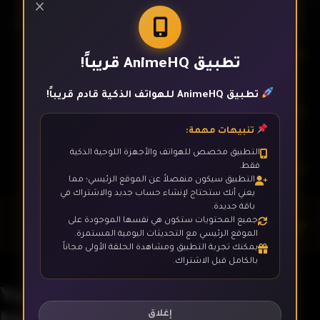
×
الحلقة 10
تطبيق AnimeHQ قريباً!
تطبيق AnimeHQ للهواتف الذكية قادم قريباً!
الحلقة 11
تنبيهات مهمة:
التطبيق مخصص للهواتف والأجهزة اللوحية الذكية
الحلقة 12
فقط.
التطبيق سيكون منفصلاً عن الموقع الرئيسي؛ مما
يعني أنك ستحتاج لإنشاء حساب جديد والاشتراك في
باقة جديدة.
جميع المحتويات ستكون هي نفسها الموجودة على
الحلقة 13
الموقع الرئيسي مع التحديثات اليومية المستمرة.
يمكنك تجربة التطبيق ومشاهدة الحلقة الأولى مجاناً
بالكامل قبل الاشتراك.
الحلقة 14
Youkai Apartment no Yuuga na
Nichijou
إغلاق