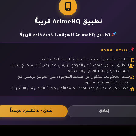
اشترك الآن
تسجيل ال
تطبيق AnimeHQ قريباً!
تطبيق AnimeHQ للهواتف الذكية قادم قريباً!
تنبيهات مهمة:
التطبيق مخصص للهواتف والأجهزة اللوحية الذكية فقط.
التطبيق سيكون منفصلاً عن الموقع الرئيسي؛ مما يعني أنك ستحتاج لإنشاء
حساب جديد والاشتراك في باقة جديدة.
جميع المحتويات ستكون هي نفسها الموجودة على الموقع الرئيسي مع
ن فيناس وفيرب معًا في العديد من الاختراعات والحيل، في محاولة
التحديثات اليومية المستمرة.
 الشرير دوفينشمارتز.
يمكنك تجربة التطبيق ومشاهدة الحلقة الأولى مجاناً بالكامل قبل الاشتراك.
إغلاق
إغلاق - لا تظهره مجدداً
Disney Television Animat
لج
26