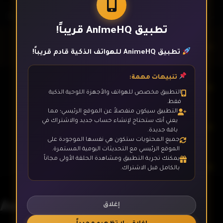
تطبيق AnimeHQ قريباً!
الحلقة 1
تطبيق AnimeHQ للهواتف الذكية قادم قريباً!
تنبيهات مهمة:
الحلقة 2
التطبيق مخصص للهواتف والأجهزة اللوحية الذكية
فقط.
التطبيق سيكون منفصلاً عن الموقع الرئيسي؛ مما
يعني أنك ستحتاج لإنشاء حساب جديد والاشتراك في
الحلقة 3
باقة جديدة.
جميع المحتويات ستكون هي نفسها الموجودة على
الموقع الرئيسي مع التحديثات اليومية المستمرة.
يمكنك تجربة التطبيق ومشاهدة الحلقة الأولى مجاناً
الحلقة 4
بالكامل قبل الاشتراك.
Avatar: The Last Airbender
الحلقة 5
إغلاق