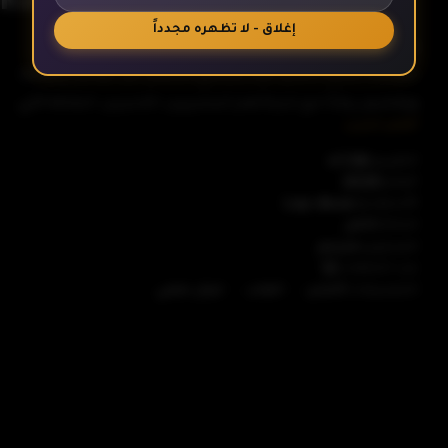
إغلاق - لا تظهره مجدداً
هذا هو عالم نظام تحليل المعركة "Compass 2.0". إنها
الحلقة 6
مساحة تشبه الحلم حيث يتجمع الأبطال من عوالم مختلفة
ويقضون وقتًا مع شركائهم البشريين، اللاعبين. الطاقة التي
أظهر المزيد
الحلقة 7
تولدها معارك الأبطال ضرورية لتشغيل #Compass، والقتال
هو مسؤوليتهم. ومع ذلك، يرفض البطل المضطرب المسمى
التقييم
7.58
العام
2025
13 العثور على شريك أو معركة، وهو على وشك الطرد من عالم
الأستوديو
Lay-duce
الحلقة 8
#Compass 2.0! في هذه الأثناء، يبدو جين، وهو لاعب مبتدئ
كامل
الحالة
وصل للتو إلى عالم #Compass 2.0، مهتمًا بـ 13 كشريك
مترجم
المحتوى
عدد الحلقات
12
محتمل. ومع ذلك، تبدأ حادثة كبيرة في عالم #Compass 2.0...
الحلقة 9
-
-
التصنيفات
أكشن
العاب
خيال علمي
هل يمكن أن يكون مفتاح حل المشكلة هو قدرة 13 الخاصة؟
هل يستطيع بطلنا المضطرب وشريكه الجديد إعادة السلام
إلى عالم #Compass2.0؟
الحلقة 10
الحلقة 11