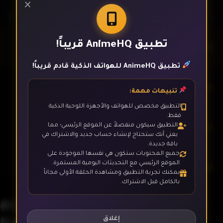
×
تطبيق AnimeHQ قريباً!
الحلقة 1
تطبيق AnimeHQ للهواتف الذكية قادم قريباً!
الحلقة 2
تنبيهات مهمة:
التطبيق مخصص للهواتف والأجهزة اللوحية الذكية
فقط.
الحلقة 3
التطبيق سيكون منفصلاً عن الموقع الرئيسي؛ مما
يعني أنك ستحتاج لإنشاء حساب جديد والاشتراك في
باقة جديدة.
جميع المحتويات ستكون هي نفسها الموجودة على
الموقع الرئيسي مع التحديثات اليومية المستمرة.
الحلقة 4
يمكنك تجربة التطبيق ومشاهدة الحلقة الأولى مجاناً
بالكامل قبل الاشتراك.
#Compass 2.0: Sentou Setsuri
الحلقة 5
Kaiseki System
إغلاق