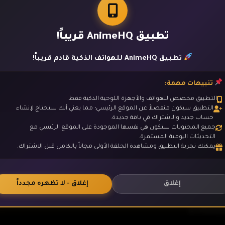
تطبيق AnimeHQ قريباً!
تطبيق AnimeHQ للهواتف الذكية قادم قريباً!
تنبيهات مهمة:
التطبيق مخصص للهواتف والأجهزة اللوحية الذكية فقط.
التطبيق سيكون منفصلاً عن الموقع الرئيسي؛ مما يعني أنك ستحتاج لإنشاء
حساب جديد والاشتراك في باقة جديدة.
جميع المحتويات ستكون هي نفسها الموجودة على الموقع الرئيسي مع
التحديثات اليومية المستمرة.
يمكنك تجربة التطبيق ومشاهدة الحلقة الأولى مجاناً بالكامل قبل الاشتراك.
ل قد يكون مرتبطًا باختطاف وقتل أحد زملائه في الفصل، “كايو هينا
إغلاق
إغلاق - لا تظهره مجدداً
هم في الوقت الحاضر.
A-1 Pictu