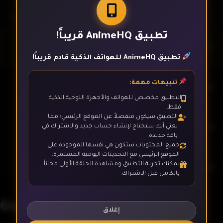
تطبيق AnimeHQ قريباً!
الحلقة 1
تطبيق AnimeHQ للهواتف الذكية قادم قريباً!
تنبيهات مهمة:
الحلقة 2
التطبيق مخصص للهواتف والأجهزة اللوحية الذكية
فقط.
التطبيق سيكون منفصلاً عن الموقع الرئيسي؛ مما
الحلقة 3
يعني أنك ستحتاج لإنشاء حساب جديد والاشتراك في
باقة جديدة.
جميع المحتويات ستكون هي نفسها الموجودة على
الموقع الرئيسي مع التحديثات اليومية المستمرة.
يمكنك تجربة التطبيق ومشاهدة الحلقة الأولى مجاناً
الحلقة 4
بالكامل قبل الاشتراك.
Gabriel DropOut
الحلقة 5
إغلاق