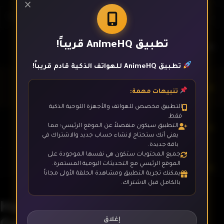
×
تطبيق AnimeHQ قريباً!
الحلقة 1
تطبيق AnimeHQ للهواتف الذكية قادم قريباً!
الحلقة 2
تنبيهات مهمة:
التطبيق مخصص للهواتف والأجهزة اللوحية الذكية
فقط.
الحلقة 3
التطبيق سيكون منفصلاً عن الموقع الرئيسي؛ مما
يعني أنك ستحتاج لإنشاء حساب جديد والاشتراك في
باقة جديدة.
جميع المحتويات ستكون هي نفسها الموجودة على
الموقع الرئيسي مع التحديثات اليومية المستمرة.
الحلقة 4
يمكنك تجربة التطبيق ومشاهدة الحلقة الأولى مجاناً
بالكامل قبل الاشتراك.
Hana wa Saku, Shura no
الحلقة 5
Gotoku
إغلاق