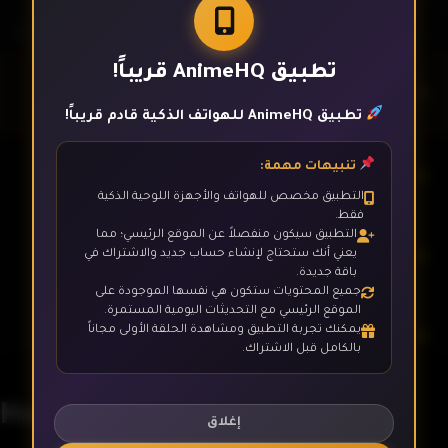
تطبيق AnimeHQ قريباً!
الحلقة 1
تطبيق AnimeHQ للهواتف الذكية قادم قريباً!
تنبيهات مهمة:
الحلقة 2
التطبيق مخصص للهواتف والأجهزة اللوحية الذكية
فقط.
التطبيق سيكون منفصلاً عن الموقع الرئيسي؛ مما
الحلقة 3
يعني أنك ستحتاج لإنشاء حساب جديد والاشتراك في
باقة جديدة.
جميع المحتويات ستكون هي نفسها الموجودة على
الموقع الرئيسي مع التحديثات اليومية المستمرة.
يمكنك تجربة التطبيق ومشاهدة الحلقة الأولى مجاناً
الحلقة 4
بالكامل قبل الاشتراك.
Hananoi-kun to Koi no Yamai
الحلقة 5
إغلاق