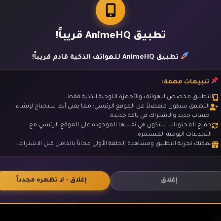
تطبيق AnimeHQ قريباً!
تطبيق AnimeHQ للهواتف الذكية قادم قريباً!
تنبيهات مهمة:
التطبيق مخصص للهواتف والأجهزة اللوحية الذكية فقط.
التطبيق سيكون منفصلاً عن الموقع الرئيسي؛ مما يعني أنك ستحتاج لإنشاء
حساب جديد والاشتراك في باقة جديدة.
جميع المحتويات ستكون هي نفسها الموجودة على الموقع الرئيسي مع
وزو” و”إيني سايتو” عاشوا سعداء متزوجين لفترة طويلة جدا، لدرج
التحديثات اليومية المستمرة.
ع التجاعيد والأطراف المتشققة، تتجلى قوة هذا الحب من خلال را
يمكنك تجربة التطبيق ومشاهدة الحلقة الأولى مجاناً بالكامل قبل الاشتراك.
جدا أنهما شابين مرة أخرى!
إغلاق
إغلاق - لا تظهره مجدداً
Gekk
جم