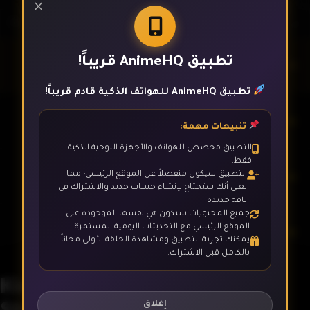
×
تطبيق AnimeHQ قريباً!
الحلقة 1
تطبيق AnimeHQ للهواتف الذكية قادم قريباً!
الحلقة 2
تنبيهات مهمة:
التطبيق مخصص للهواتف والأجهزة اللوحية الذكية
فقط.
الحلقة 3
التطبيق سيكون منفصلاً عن الموقع الرئيسي؛ مما
يعني أنك ستحتاج لإنشاء حساب جديد والاشتراك في
باقة جديدة.
جميع المحتويات ستكون هي نفسها الموجودة على
الموقع الرئيسي مع التحديثات اليومية المستمرة.
الحلقة 4
يمكنك تجربة التطبيق ومشاهدة الحلقة الأولى مجاناً
بالكامل قبل الاشتراك.
King of Prism: Shiny Seven
الحلقة 5
Stars
إغلاق