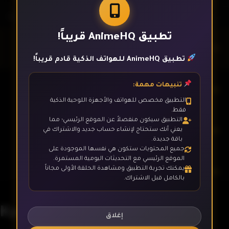
تطبيق AnimeHQ قريباً!
الحلقة 1
تطبيق AnimeHQ للهواتف الذكية قادم قريباً!
تنبيهات مهمة:
الحلقة 2
التطبيق مخصص للهواتف والأجهزة اللوحية الذكية
فقط.
التطبيق سيكون منفصلاً عن الموقع الرئيسي؛ مما
الحلقة 3
يعني أنك ستحتاج لإنشاء حساب جديد والاشتراك في
باقة جديدة.
جميع المحتويات ستكون هي نفسها الموجودة على
الموقع الرئيسي مع التحديثات اليومية المستمرة.
يمكنك تجربة التطبيق ومشاهدة الحلقة الأولى مجاناً
الحلقة 4
بالكامل قبل الاشتراك.
Kyuuketsuki Sugu Shinu
الحلقة 5
إغلاق