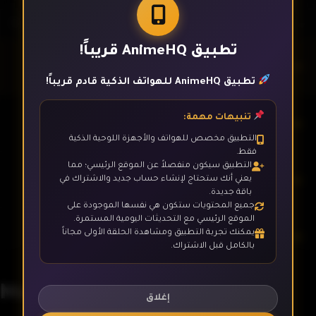
تطبيق AnimeHQ قريباً!
الحلقة 1
تطبيق AnimeHQ للهواتف الذكية قادم قريباً!
تنبيهات مهمة:
الحلقة 2
التطبيق مخصص للهواتف والأجهزة اللوحية الذكية
فقط.
التطبيق سيكون منفصلاً عن الموقع الرئيسي؛ مما
الحلقة 3
يعني أنك ستحتاج لإنشاء حساب جديد والاشتراك في
باقة جديدة.
جميع المحتويات ستكون هي نفسها الموجودة على
الموقع الرئيسي مع التحديثات اليومية المستمرة.
يمكنك تجربة التطبيق ومشاهدة الحلقة الأولى مجاناً
الحلقة 4
بالكامل قبل الاشتراك.
Masamune-kun no Revenge R
الحلقة 5
إغلاق