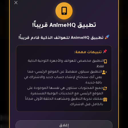
×
تطبيق AnimeHQ قريباً!
الحلقة 1
تطبيق AnimeHQ للهواتف الذكية قادم قريباً!
الحلقة 2
تنبيهات مهمة:
التطبيق مخصص للهواتف والأجهزة اللوحية الذكية
فقط.
الحلقة 3
التطبيق سيكون منفصلاً عن الموقع الرئيسي؛ مما
يعني أنك ستحتاج لإنشاء حساب جديد والاشتراك في
باقة جديدة.
جميع المحتويات ستكون هي نفسها الموجودة على
الموقع الرئيسي مع التحديثات اليومية المستمرة.
الحلقة 4
يمكنك تجربة التطبيق ومشاهدة الحلقة الأولى مجاناً
بالكامل قبل الاشتراك.
Mattaku Saikin no Tantei to
الحلقة 5
Kitara
إغلاق