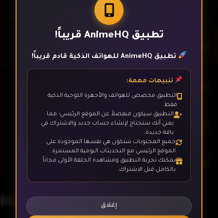
تطبيق AnimeHQ قريباً!
الحلقة 1
تطبيق AnimeHQ للهواتف الذكية قادم قريباً!
تنبيهات مهمة:
الحلقة 2
التطبيق مخصص للهواتف والأجهزة اللوحية الذكية
فقط.
التطبيق سيكون منفصلاً عن الموقع الرئيسي؛ مما
الحلقة 3
يعني أنك ستحتاج لإنشاء حساب جديد والاشتراك في
باقة جديدة.
جميع المحتويات ستكون هي نفسها الموجودة على
الموقع الرئيسي مع التحديثات اليومية المستمرة.
يمكنك تجربة التطبيق ومشاهدة الحلقة الأولى مجاناً
الحلقة 4
بالكامل قبل الاشتراك.
Meiji Gekken: 1874
الحلقة 5
إغلاق