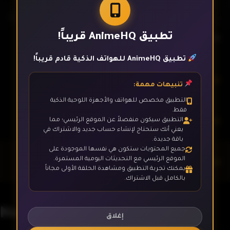
تطبيق AnimeHQ قريباً!
الحلقة 1
تطبيق AnimeHQ للهواتف الذكية قادم قريباً!
الحلقة 2
تنبيهات مهمة:
التطبيق مخصص للهواتف والأجهزة اللوحية الذكية
فقط.
الحلقة 3
التطبيق سيكون منفصلاً عن الموقع الرئيسي؛ مما
يعني أنك ستحتاج لإنشاء حساب جديد والاشتراك في
باقة جديدة.
جميع المحتويات ستكون هي نفسها الموجودة على
الحلقة 4
الموقع الرئيسي مع التحديثات اليومية المستمرة.
يمكنك تجربة التطبيق ومشاهدة الحلقة الأولى مجاناً
بالكامل قبل الاشتراك.
الحلقة 5
NegaPosi Angler
إغلاق