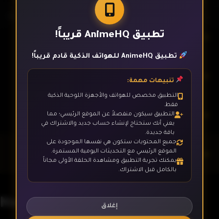
تطبيق AnimeHQ قريباً!
الحلقة 9
تطبيق AnimeHQ للهواتف الذكية قادم قريباً!
الحلقة 10
تنبيهات مهمة:
التطبيق مخصص للهواتف والأجهزة اللوحية الذكية
فقط.
الحلقة 11
التطبيق سيكون منفصلاً عن الموقع الرئيسي؛ مما
يعني أنك ستحتاج لإنشاء حساب جديد والاشتراك في
باقة جديدة.
جميع المحتويات ستكون هي نفسها الموجودة على
الحلقة 12- الأخيرة
الموقع الرئيسي مع التحديثات اليومية المستمرة.
يمكنك تجربة التطبيق ومشاهدة الحلقة الأولى مجاناً
بالكامل قبل الاشتراك.
NegaPosi Angler
إغلاق