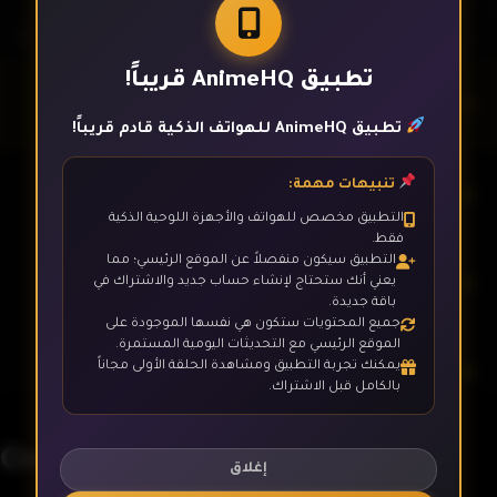
تطبيق AnimeHQ قريباً!
الحلقة 1
تطبيق AnimeHQ للهواتف الذكية قادم قريباً!
تنبيهات مهمة:
الحلقة 2
التطبيق مخصص للهواتف والأجهزة اللوحية الذكية
فقط.
التطبيق سيكون منفصلاً عن الموقع الرئيسي؛ مما
الحلقة 3
يعني أنك ستحتاج لإنشاء حساب جديد والاشتراك في
باقة جديدة.
جميع المحتويات ستكون هي نفسها الموجودة على
الموقع الرئيسي مع التحديثات اليومية المستمرة.
يمكنك تجربة التطبيق ومشاهدة الحلقة الأولى مجاناً
الحلقة 4
بالكامل قبل الاشتراك.
One Punch Man - 4K
الحلقة 5
إغلاق