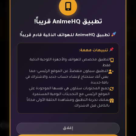
تطبيق AnimeHQ قريباً!
الحلقة 1
تطبيق AnimeHQ للهواتف الذكية قادم قريباً!
تنبيهات مهمة:
الحلقة 2
التطبيق مخصص للهواتف والأجهزة اللوحية الذكية
فقط.
التطبيق سيكون منفصلاً عن الموقع الرئيسي؛ مما
الحلقة 3
يعني أنك ستحتاج لإنشاء حساب جديد والاشتراك في
باقة جديدة.
جميع المحتويات ستكون هي نفسها الموجودة على
الموقع الرئيسي مع التحديثات اليومية المستمرة.
يمكنك تجربة التطبيق ومشاهدة الحلقة الأولى مجاناً
الحلقة 4
بالكامل قبل الاشتراك.
Onsen Yousei Hakone-chan
الحلقة 5
إغلاق