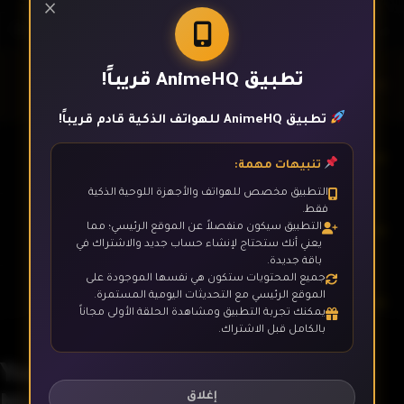
×
تطبيق AnimeHQ قريباً!
الحلقة 1
تطبيق AnimeHQ للهواتف الذكية قادم قريباً!
الحلقة 2
تنبيهات مهمة:
التطبيق مخصص للهواتف والأجهزة اللوحية الذكية
فقط.
الحلقة 3
التطبيق سيكون منفصلاً عن الموقع الرئيسي؛ مما
يعني أنك ستحتاج لإنشاء حساب جديد والاشتراك في
باقة جديدة.
جميع المحتويات ستكون هي نفسها الموجودة على
الموقع الرئيسي مع التحديثات اليومية المستمرة.
الحلقة 4
يمكنك تجربة التطبيق ومشاهدة الحلقة الأولى مجاناً
بالكامل قبل الاشتراك.
Youkai Apartment no Yuuga na
الحلقة 5
Nichijou
إغلاق