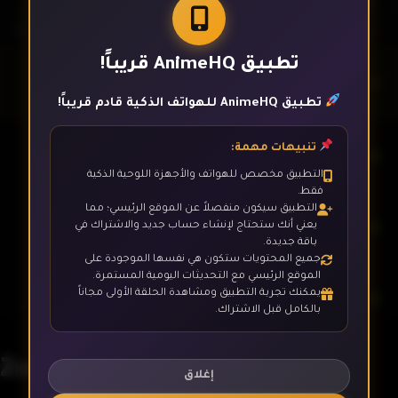
تطبيق AnimeHQ قريباً!
الحلقة 1
تطبيق AnimeHQ للهواتف الذكية قادم قريباً!
تنبيهات مهمة:
الحلقة 2
التطبيق مخصص للهواتف والأجهزة اللوحية الذكية
فقط.
التطبيق سيكون منفصلاً عن الموقع الرئيسي؛ مما
الحلقة 3
يعني أنك ستحتاج لإنشاء حساب جديد والاشتراك في
باقة جديدة.
جميع المحتويات ستكون هي نفسها الموجودة على
الموقع الرئيسي مع التحديثات اليومية المستمرة.
يمكنك تجربة التطبيق ومشاهدة الحلقة الأولى مجاناً
الحلقة 4
بالكامل قبل الاشتراك.
Zankyou no Terror
الحلقة 5
إغلاق