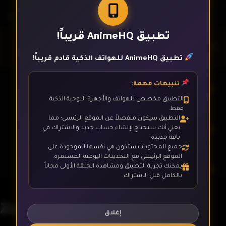
تطبيق AnimeHQ قريباً!
الحلقة 1
تطبيق AnimeHQ للهواتف الذكية قادم قريباً!
تنبيهات مهمة:
الحلقة 2
التطبيق مخصص للهواتف والأجهزة اللوحية الذكية
فقط.
التطبيق سيكون منفصلاً عن الموقع الرئيسي؛ مما
الحلقة 3
يعني أنك ستحتاج لإنشاء حساب جديد والاشتراك في
باقة جديدة.
جميع المحتويات ستكون هي نفسها الموجودة على
الموقع الرئيسي مع التحديثات اليومية المستمرة.
يمكنك تجربة التطبيق ومشاهدة الحلقة الأولى مجاناً
الحلقة 4
بالكامل قبل الاشتراك.
Zuoshou Shanglan
الحلقة 5
إغلاق