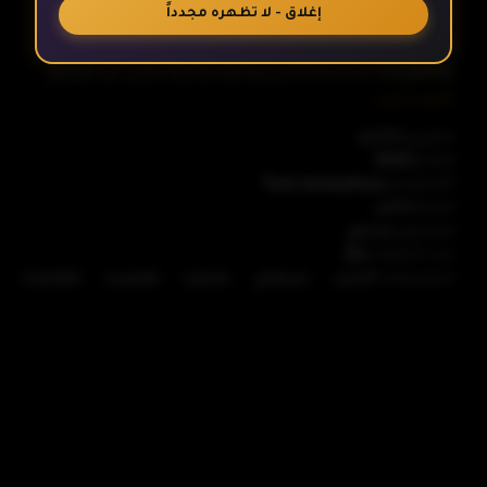
أبطال الديجيتال والمُسماة في الإصدار الأصلي بديجيمون
إغلاق - لا تظهره مجدداً
(باليابانية: デジモン، بالروماجي: Dejimon) (بالإنجليزية:
الحلقة 6
Digimon)‏، سلسلة أنمي ومانغا يابانية تحكي عن العالم
أظهر المزيد
الرقمي، وعوالم البرمجة عن طريق مجموعة من الأطفال الذين
يحاولون إنقاذ العالم الرقمي من الفيروسات والمعتدين في إطار
الحلقة 7
التقييم
7.77
العام
1999
حكاية خيالية معقدة تمزج الواقع بالعلم بالأسطورة.
الأستوديو
Toei Animation
كامل
الحالة
الحلقة 8
مدبلج
المحتوى
عدد الحلقات
54
-
-
-
-
التصنيفات
أكشن
إسيكاي
فنتازيا
كوميديا
مغامرات
الحلقة 9
الحلقة 10
الحلقة 11