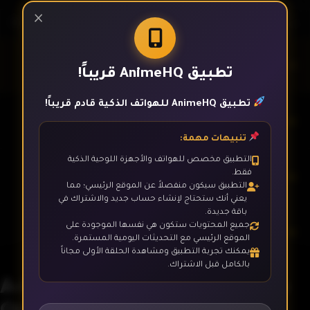
×
الحلقة 1
تطبيق AnimeHQ قريباً!
تطبيق AnimeHQ للهواتف الذكية قادم قريباً!
الحلقة 2
تنبيهات مهمة:
التطبيق مخصص للهواتف والأجهزة اللوحية الذكية
فقط.
الحلقة 3
التطبيق سيكون منفصلاً عن الموقع الرئيسي؛ مما
يعني أنك ستحتاج لإنشاء حساب جديد والاشتراك في
باقة جديدة.
جميع المحتويات ستكون هي نفسها الموجودة على
الحلقة 4
الموقع الرئيسي مع التحديثات اليومية المستمرة.
يمكنك تجربة التطبيق ومشاهدة الحلقة الأولى مجاناً
بالكامل قبل الاشتراك.
A-Rank Party wo Ridatsu shita
الحلقة 5
Ore wa, Moto Oshiego-tachi