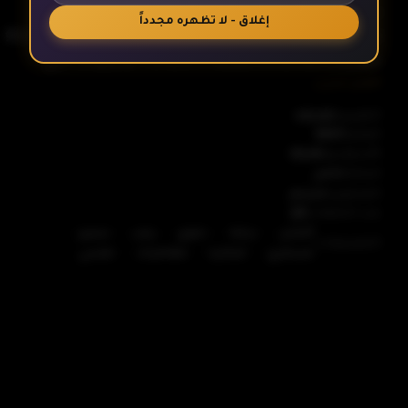
بيرسيرك، المعروف أيضا باسم بيرسيرك: سجلات أنصال
إغلاق - لا تظهره مجدداً
الريح (剣風伝奇ベルセルク Kenpū Denki Beruseruku؟) (剣
الحلقة 6
風伝奇ベルセルク Kenpū Denki Beruseruku؟), أنمي
أظهر المزيد
تيلفزيوني ياباني الذي بثت من عام 1997 إلى عام 1998. مقتبس
من المانجا هائج, ويشمل من 25 حلقة التي نتجتها أورنتل لايت
الحلقة 7
التقييم
8.60
العام
1997
أند ماجيك و بثت لأول مرة على نيبون التلفزيون. الحلقات
الأستوديو
OLM
مقتبسة من جزء المانجا المبارز الأسود القوس، المتواصلة
كامل
الحالة
الحلقة 8
خلال قصة العصر الذهبي. أنمي Berserk عام 1997 يروي قصة
مترجم
المحتوى
عدد الحلقات
25
المرتزق غاتس، الذي ينضم إلى "فرقة الصقور" تحت قيادة
-
-
-
-
-
أكشن
دراما
دموي
رعب
سنين
غريفيث الطموح، لكن رحلته تتشابك مع قوى شريرة تتسبب
التصنيفات
-
-
-
عسكري
فنتازيا
مغامرات
نفسي
الحلقة 9
في مآسٍ لا تُنسى وتقلب حياة الجميع رأسًا على عقب، مما
يدفعه في رحلة انتقام لا تنتهي ضد الشياطين والأعداء الذين
يملكون قوى خارقة في عالم مظلم وقاسٍ
الحلقة 10
الحلقة 11