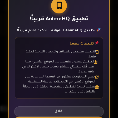
تطبيق AnimeHQ قريباً!
الحلقة 1
تطبيق AnimeHQ للهواتف الذكية قادم قريباً!
تنبيهات مهمة:
الحلقة 2
التطبيق مخصص للهواتف والأجهزة اللوحية الذكية
فقط.
التطبيق سيكون منفصلاً عن الموقع الرئيسي؛ مما
الحلقة 3
يعني أنك ستحتاج لإنشاء حساب جديد والاشتراك في
باقة جديدة.
جميع المحتويات ستكون هي نفسها الموجودة على
الموقع الرئيسي مع التحديثات اليومية المستمرة.
يمكنك تجربة التطبيق ومشاهدة الحلقة الأولى مجاناً
الحلقة 4
بالكامل قبل الاشتراك.
Blue Archive the Animation
الحلقة 5
إغلاق