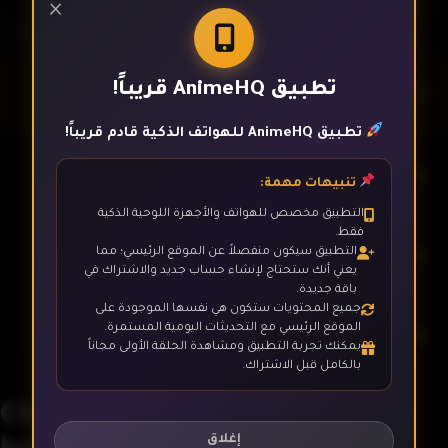
×
تطبيق AnimeHQ قريباً!
الحلقة 1
تطبيق AnimeHQ للهواتف الذكية قادم قريباً!
الحلقة 2
تنبيهات مهمة:
التطبيق مخصص للهواتف والأجهزة اللوحية الذكية
فقط.
الحلقة 3
التطبيق سيكون منفصلاً عن الموقع الرئيسي؛ مما
يعني أنك ستحتاج لإنشاء حساب جديد والاشتراك في
باقة جديدة.
جميع المحتويات ستكون هي نفسها الموجودة على
الموقع الرئيسي مع التحديثات اليومية المستمرة.
الحلقة 4
يمكنك تجربة التطبيق ومشاهدة الحلقة الأولى مجاناً
بالكامل قبل الاشتراك.
Cheat Kusushi no Slow Life:
الحلقة 5
Isekai ni Tsukurou Drugstore
إغلاق