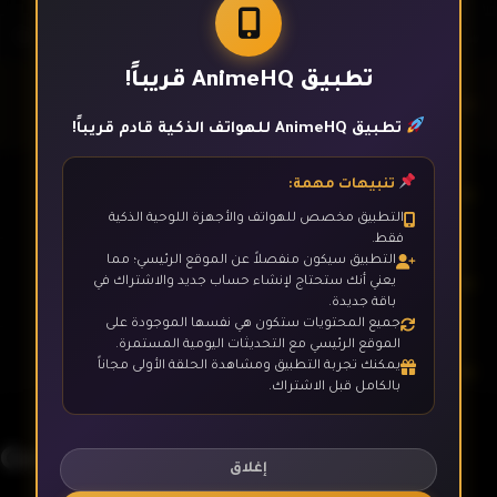
تطبيق AnimeHQ قريباً!
الحلقة 1
تطبيق AnimeHQ للهواتف الذكية قادم قريباً!
تنبيهات مهمة:
الحلقة 2
التطبيق مخصص للهواتف والأجهزة اللوحية الذكية
فقط.
التطبيق سيكون منفصلاً عن الموقع الرئيسي؛ مما
الحلقة 3
يعني أنك ستحتاج لإنشاء حساب جديد والاشتراك في
باقة جديدة.
جميع المحتويات ستكون هي نفسها الموجودة على
الموقع الرئيسي مع التحديثات اليومية المستمرة.
يمكنك تجربة التطبيق ومشاهدة الحلقة الأولى مجاناً
الحلقة 4
بالكامل قبل الاشتراك.
Grimm Kumikyoku
الحلقة 5
إغلاق