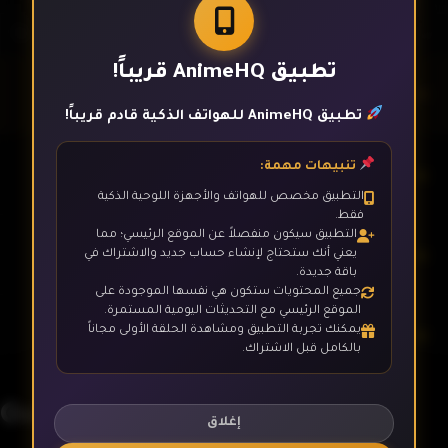
تطبيق AnimeHQ قريباً!
الحلقة 1
تطبيق AnimeHQ للهواتف الذكية قادم قريباً!
تنبيهات مهمة:
الحلقة 2
التطبيق مخصص للهواتف والأجهزة اللوحية الذكية
فقط.
التطبيق سيكون منفصلاً عن الموقع الرئيسي؛ مما
الحلقة 3
يعني أنك ستحتاج لإنشاء حساب جديد والاشتراك في
باقة جديدة.
جميع المحتويات ستكون هي نفسها الموجودة على
الموقع الرئيسي مع التحديثات اليومية المستمرة.
يمكنك تجربة التطبيق ومشاهدة الحلقة الأولى مجاناً
الحلقة 4
بالكامل قبل الاشتراك.
Guimi Zhi Zhu: Xiaochou Pian
الحلقة 5
إغلاق